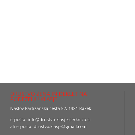
DRUŠTVO ŽENA IN DEKLET NA
PODEŽELJU KLASJE
Naslov Partizanska cesta 52, 1381 Rakek
e-pošta:
info@drustvo-klasje-cerknica.si
ali e-posta:
drustvo.klasje@gmail.com