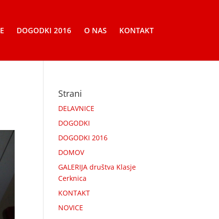
E
DOGODKI 2016
O NAS
KONTAKT
Strani
DELAVNICE
DOGODKI
DOGODKI 2016
DOMOV
GALERIJA društva Klasje
Cerknica
KONTAKT
NOVICE