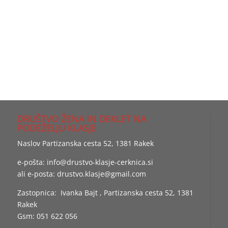
DRUŠTVO ŽENA IN DEKLET NA
PODEŽELJU KLASJE
Naslov Partizanska cesta 52, 1381 Rakek
e-pošta:
info@drustvo-klasje-cerknica.si
ali e-posta:
drustvo.klasje@gmail.com
Zastopnica: Ivanka Bajt , Partizanska cesta 52, 1381
Rakek
Gsm: 051 622 056