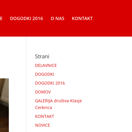
E
DOGODKI 2016
O NAS
KONTAKT
Strani
DELAVNICE
DOGODKI
DOGODKI 2016
DOMOV
GALERIJA društva Klasje
Cerknica
KONTAKT
NOVICE