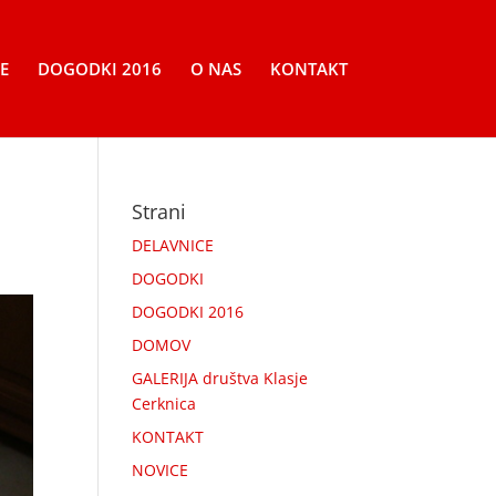
E
DOGODKI 2016
O NAS
KONTAKT
Strani
DELAVNICE
DOGODKI
DOGODKI 2016
DOMOV
GALERIJA društva Klasje
Cerknica
KONTAKT
NOVICE