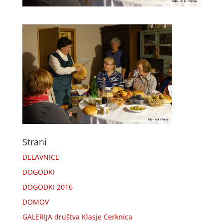
Strani
DELAVNICE
DOGODKI
DOGODKI 2016
DOMOV
GALERIJA društva Klasje Cerknica