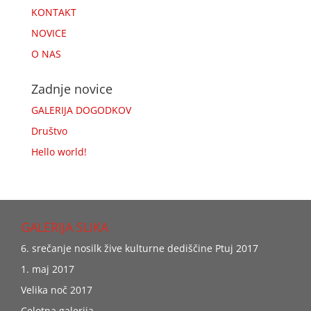
KONTAKT
NOVICE
O NAS
Zadnje novice
GALERIJA DOGODKOV
Društvo
Hello world!
GALERIJA SLIKA
6. srečanje nosilk žive kulturne dediščine Ptuj 2017
1. maj 2017
Velika noč 2017
Celotna galerija…