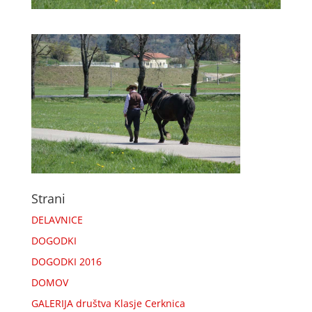
Strani
DELAVNICE
DOGODKI
DOGODKI 2016
DOMOV
GALERIJA društva Klasje Cerknica