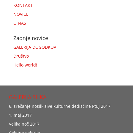
KONTAKT
NOVICE
O NAS
Zadnje novice
GALERIJA DOGODKOV
Društvo
Hello world!
GALERIJA SLIKA
6. srečanje nosilk žive kulturne dediščine Ptuj 2017
1. maj 2017
Velika noč 2017
Celotna galerija…