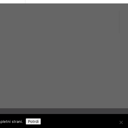
ržane
letni strani.
Potrdi