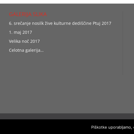
GALERIJA SLIKA
6. srečanje nosilk žive kulturne dediščine Ptuj 2017
1. maj 2017
Velika noč 2017
Celotna galerija…
Copy
Piškotke uporabljamo, 