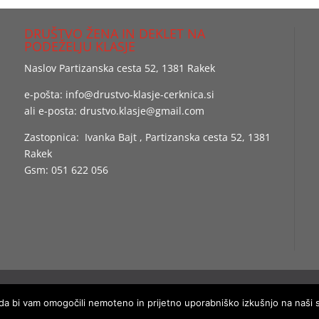
DRUŠTVO ŽENA IN DEKLET NA
PODEŽELJU KLASJE
Naslov Partizanska cesta 52, 1381 Rakek
e-pošta:
info@drustvo-klasje-cerknica.si
ali e-posta:
drustvo.klasje@gmail.com
Zastopnica: Ivanka Bajt , Partizanska cesta 52, 1381
Rakek
Gsm: 051 622 056
right, Društvo žena in deklet na podeželju Klasje, vse pravice prid
da bi vam omogočili nemoteno in prijetno uporabniško izkušnjo na naši sp